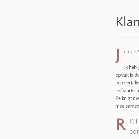
Kla
J
OKE 
Ik heb 
opvalt is d
een vertali
zelfstarter
Ze krijgt m
mee samen 
R
IC
con