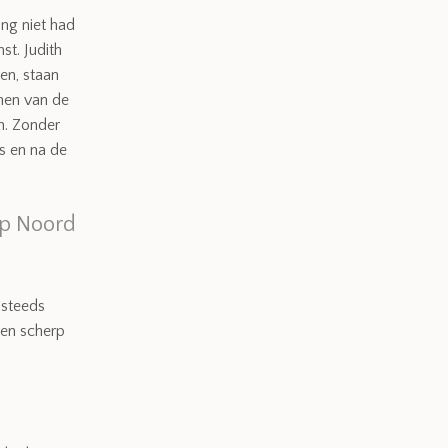
ng niet had
t. Judith
en, staan
nen van de
m. Zonder
ns en na de
ep Noord
 steeds
 en scherp