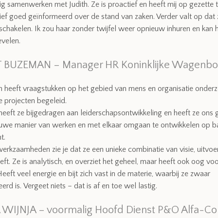
tig samenwerken met Judith. Ze is proactief en heeft mij op gezette 
atief goed geïnformeerd over de stand van zaken. Verder valt op dat 
schakelen. Ik zou haar zonder twijfel weer opnieuw inhuren en kan 
evelen.
 BUZEMAN – Manager HR Koninklijke Wagenbo
th heeft vraagstukken op het gebied van mens en organisatie onder
e projecten begeleid.
heeft ze bijgedragen aan leiderschapsontwikkeling en heeft ze ons
uwe manier van werken en met elkaar omgaan te ontwikkelen op ba
t.
werkzaamheden zie je dat ze een unieke combinatie van visie, uitvoe
eft. Ze is analytisch, en overziet het geheel, maar heeft ook oog voo
 Heeft veel energie en bijt zich vast in de materie, waarbij ze zwaar
rd is. Vergeet niets – dat is af en toe wel lastig.
 WIJNJA – voormalig Hoofd Dienst P&O Alfa-Co