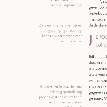
Gewe
aanbevelingswaardig!
geven op ba
onderbouwd
inzichten en
duidelijke s
Ze is een snel verstaander en
prettig in omgang en overleg,
J
hartelijk, weet mensen voor
EROE
zich te winnen.
coll
Briljant! J
dossier me
analyse mo
uitstekend 
winnen van 
situatie in
Ondanks het feit dat niemand
in de beginperiode nog
gegeven aa
precies wist hoe het zat heeft
gemaakt. We
ze door haar aanpak en