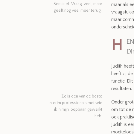
Sensitief. Vraagt veel, maar
maar als ee
geeft nog veel meer terug.
vraagstukke
maar commit
onderschei
H
EN
Di
Judith heef
heeft zij d
functie. Di
resultaten.
Ze is een van de beste
Onder grote
interim professionals met wie
om tot de n
ik in mijn loopbaan gewerkt
heb.
ook praktis
Judith is e
moeiteloos 