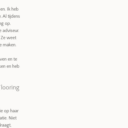
en. Ik heb
 Al tijdens
ng op.
e adviseur.
. Ze weet
te maken.
jven en te
ken en heb
looring
ie op haar
atie.
Niet
raagt,