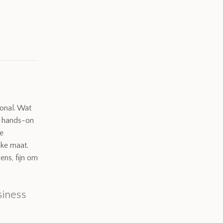
ional. Wat
en hands-on
te
jke maat.
ens, fijn om
siness