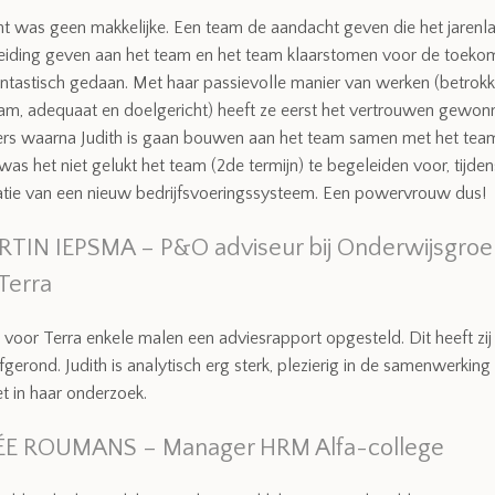
t was geen makkelijke. Een team de aandacht geven die het jarenla
eiding geven aan het team en het team klaarstomen voor de toekoms
antastisch gedaan. Met haar passievolle manier van werken (betrokk
eam, adequaat en doelgericht) heeft ze eerst het vertrouwen gewon
s waarna Judith is gaan bouwen aan het team samen met het tea
was het niet gelukt het team (2de termijn) te begeleiden voor, tijde
tie van een nieuw bedrijfsvoeringssysteem. Een powervrouw dus!
RTIN IEPSMA – P&O adviseur bij Onderwijsgro
 Terra
t voor Terra enkele malen een adviesrapport opgesteld. Dit heeft zij
gerond. Judith is analytisch erg sterk, plezierig in de samenwerking
t in haar onderzoek.
ÉE ROUMANS – Manager HRM Alfa-college