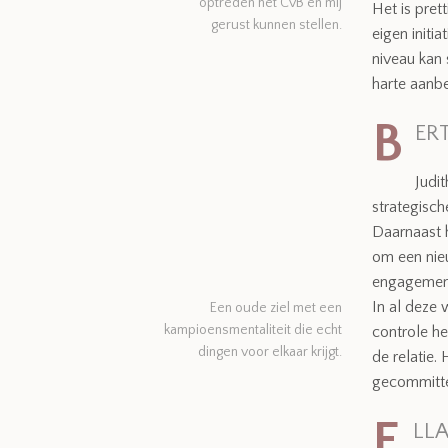
optreden het CvB en mij
Het is pret
gerust kunnen stellen.
eigen initi
niveau kan 
harte aanb
B
ERT
Judi
strategisch
Daarnaast 
om een nie
engagemen
In al deze 
Een oude ziel met een
kampioensmentaliteit die echt
controle he
dingen voor elkaar krijgt.
de relatie.
gecommittee
E
LLA