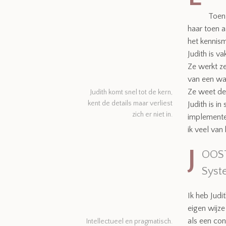
Toen 
haar toen a
het kennism
Judith is v
Ze werkt ze
van een wa
Ze weet de 
Judith komt snel tot de kern,
kent de details maar verliest
Judith is i
zich er niet in.
implementer
ik veel van
J
OOST
Syst
Ik heb Judi
eigen wijz
als een co
Intellectueel en pragmatisch.