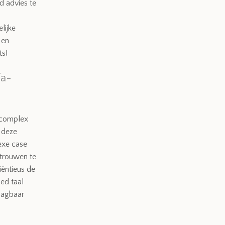
nd advies te
lijke
 en
ts!
fa-
t complex
 deze
exe case
ertrouwen te
iëntieus de
oed taal
aagbaar