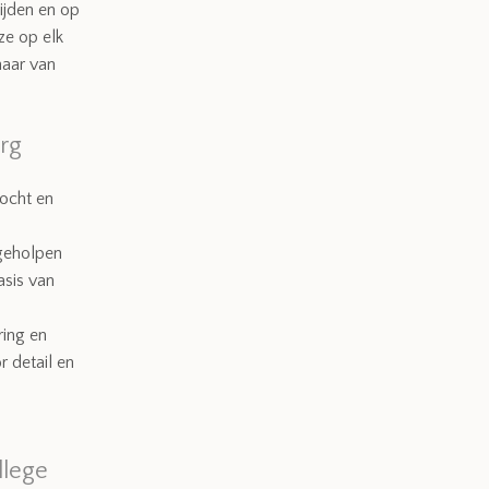
tijden en op
ze op elk
haar van
rg
zocht en
 geholpen
sis van
ring en
r detail en
llege