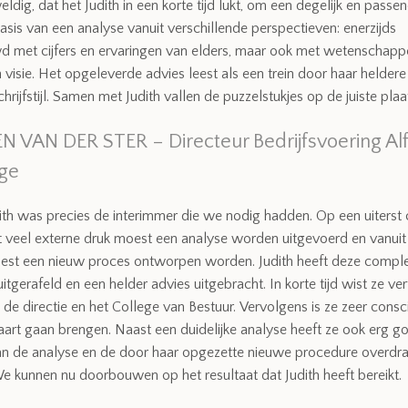
ldig, dat het Judith in een korte tijd lukt, om een degelijk en passe
sis van een analyse vanuit verschillende perspectieven: enerzijds
 met cijfers en ervaringen van elders, maar ook met wetenschappe
 visie.
Het opgeleverde advies leest als een trein door haar heldere
chrijfstijl. Samen met Judith vallen de puzzelstukjes op de juiste plaa
N VAN DER STER – Directeur Bedrijfsvoering Al
ege
udith was precies de interimmer die we nodig hadden. Op een uiters
t veel externe druk moest een analyse worden uitgevoerd en vanuit
est een nieuw proces ontworpen worden. Judith heeft deze compl
uitgerafeld en een helder advies uitgebracht. In korte tijd wist ze v
de directie en het College van Bestuur.
Vervolgens is ze zeer consc
 kaart gaan brengen. Naast een duidelijke analyse heeft ze ook erg g
n de analyse en de door haar opgezette nieuwe procedure overdr
 kunnen nu doorbouwen op het resultaat dat Judith heeft bereikt.