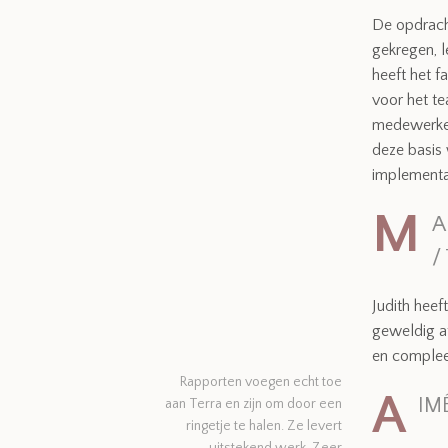
De opdrach
gekregen, l
heeft het f
voor het t
medewerker
deze basis 
implementa
M
A
/
Judith heef
geweldig af
en complee
Rapporten voegen echt toe
A
IM
aan Terra en zijn om door een
ringetje te halen. Ze levert
uitstekend werk. Zeer