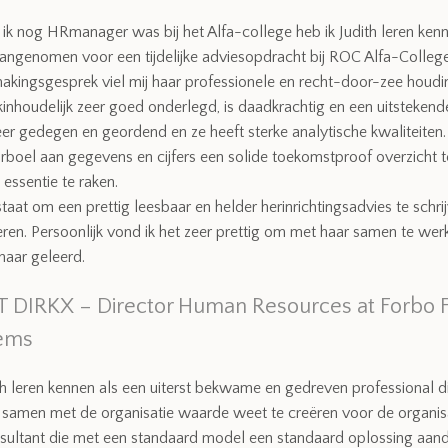
ik nog HRmanager was bij het Alfa-college heb ik Judith leren kenn
angenomen voor een tijdelijke adviesopdracht bij ROC Alfa-College.
akingsgesprek viel mij haar professionele en recht-door-zee houdi
akinhoudelijk zeer goed onderlegd, is daadkrachtig en een uitstekend
er gedegen en geordend en ze heeft sterke analytische kwaliteiten
rboel aan gegevens en cijfers een solide toekomstproof overzicht 
essentie te raken.
n staat om een prettig leesbaar en helder herinrichtingsadvies te schri
en. Persoonlijk vond ik het zeer prettig om met haar samen te wer
 haar geleerd.
 DIRKX – Director Human Resources at Forbo F
ems
th leren kennen als een uiterst bekwame en gedreven professional d
e samen met de organisatie waarde weet te creëren voor de organis
nsultant die met een standaard model een standaard oplossing aand