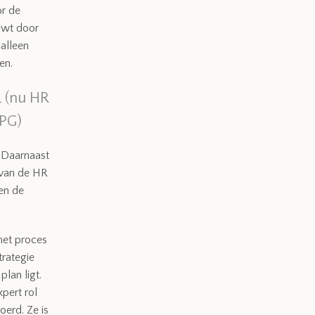
or de
duwt door
 alleen
en.
 (nu HR
APG)
. Daarnaast
 van de HR
 en de
 het proces
trategie
plan ligt.
pert rol
oerd. Ze is