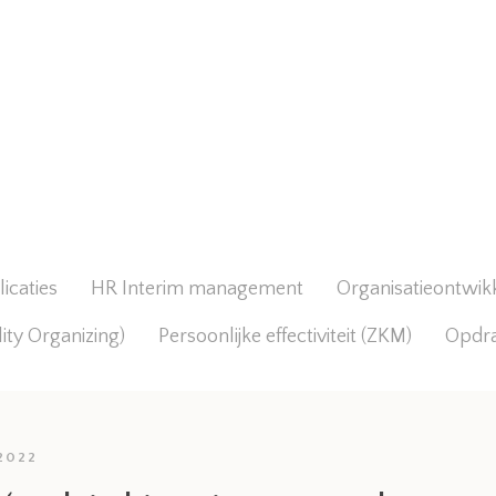
icaties
HR Interim management
Organisatieontwik
lity Organizing)
Persoonlijke effectiviteit (ZKM)
Opdr
 2022