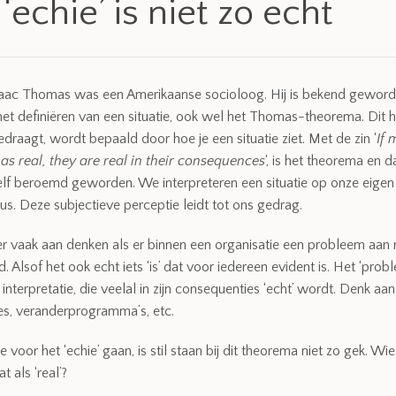
‘echie’ is niet zo echt
saac Thomas was een Amerikaanse socioloog. Hij is bekend geworde
het definiëren van een situatie, ook wel het Thomas-theorema. Dit h
edraagt, wordt bepaald door hoe je een situatie ziet. Met de zin ‘
If 
 as real, they are real in their consequences
‘, is het theorema en 
f beroemd geworden. We interpreteren een situatie op onze eigen 
dus. Deze subjectieve perceptie leidt tot ons gedrag.
er vaak aan denken als er binnen een organisatie een probleem aan 
 Alsof het ook echt iets ‘is’ dat voor iedereen evident is. Het ‘probl
interpretatie, die veelal in zijn consequenties ‘echt’ wordt. Denk aan
s, veranderprogramma’s, etc.
voor het ‘echie’ gaan, is stil staan bij dit theorema niet zo gek. Wie
t als ‘real’?