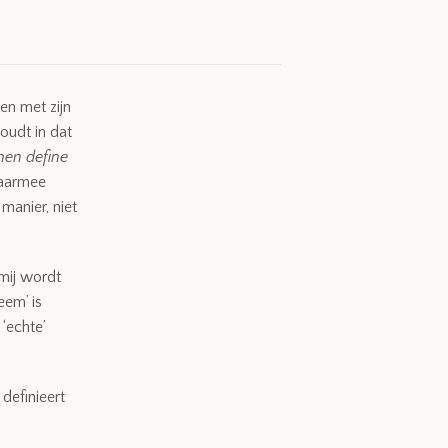
n met zijn
oudt in dat
men define
daarmee
manier, niet
mij wordt
eem’ is
 ‘echte’
 definieert