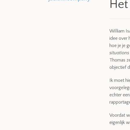
Het 
William I
idee over 
hoe je je g
situations
Thomas zel
objectief 
Ik moet hi
voorgelegd.
echter een 
rapportage
Voordat we 
eigenlijk wa