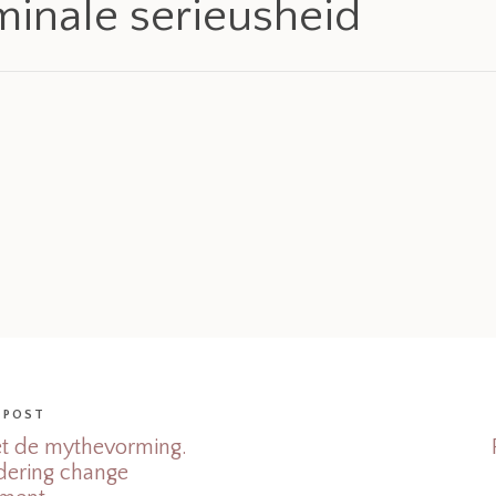
minale serieusheid
 POST
 de mythevorming.
dering change