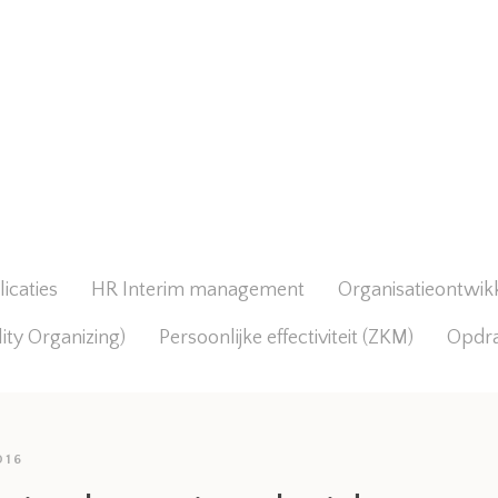
icaties
HR Interim management
Organisatieontwik
lity Organizing)
Persoonlijke effectiviteit (ZKM)
Opdr
016