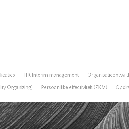
icaties
HR Interim management
Organisatieontwik
lity Organizing)
Persoonlijke effectiviteit (ZKM)
Opdr