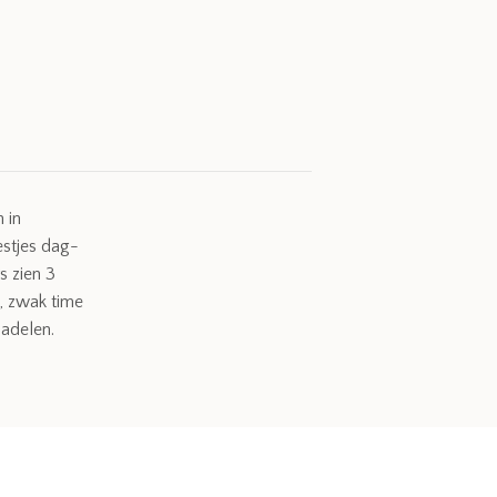
 in
estjes dag-
s zien 3
g, zwak time
adelen.