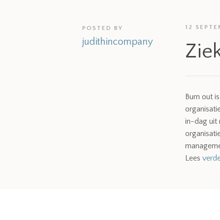
12 SEPTE
POSTED BY
judithincompany
Zie
Burn out is
organisati
in-dag uit
organisati
managemen
Lees
verde