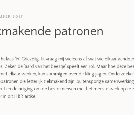
MBER 2017
kmakende patronen
 helaas ‘in’. Griezelig. Ik vraag mij weleens af wat we elkaar aandoen
es. Zeker, de ‘aard van het beestje’ speelt een rol. Maar hoe deze be
 met elkaar werken, kan sommigen over de kling jagen. Onderzoeker
epatronen die letterlijk ziekmakend zijn: buitensporige samenwerkin
t en de neiging om de beste mensen met het meeste werk op te z
r
in dit HBR artikel.